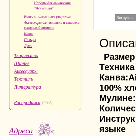
Наборы для вышивания
"Искусница"
Канва с нанесённым рисунком
Загрузка..
Аксессуары для вышивки и вышивки
в ковровой технике
Канва
Описа
Пяльцы
Лупы
Размер
Творчество
Шитье
Техника
Аксессуары
Канва:A
Текстиль
100% х
Литература
Мулине:
Распродажа
(559)
Количес
Инструк
языке
Адреса