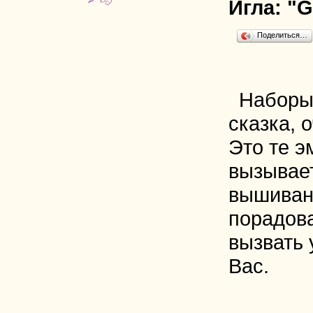
Игла:
"G
Поделиться…
Наборы
сказка, 
Это те э
вызывае
вышиван
порадова
вызвать 
Вас.