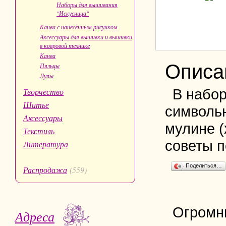
Наборы для вышивания
"Искусница"
Канва с нанесённым рисунком
Аксессуары для вышивки и вышивки
в ковровой технике
Канва
Описа
Пяльцы
Лупы
В набор
Творчество
Шитье
символьн
Аксессуары
мулине (
Текстиль
советы п
Литература
Поделиться…
Распродажа
(559)
Огромн
Адреса