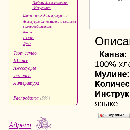
Наборы для вышивания
"Искусница"
Канва с нанесённым рисунком
Аксессуары для вышивки и вышивки
в ковровой технике
Канва
Описа
Пяльцы
Лупы
Канва:
Творчество
Шитье
100% хл
Аксессуары
Мулине:
Текстиль
Количес
Литература
Инструк
Распродажа
(559)
языке
Поделиться…
Адреса