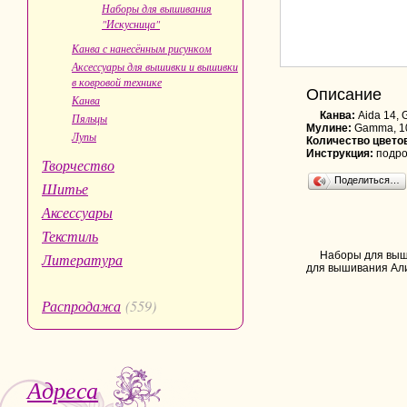
Наборы для вышивания
"Искусница"
Канва с нанесённым рисунком
Аксессуары для вышивки и вышивки
в ковровой технике
Описание
Канва
Канва:
Aida 14,
Пяльцы
Мулине:
Gamma, 1
Лупы
Количество цвето
Инструкция:
подро
Творчество
Поделиться…
Шитье
Аксессуары
Текстиль
Наборы для выши
Литература
для вышивания Алис
Распродажа
(559)
Адреса