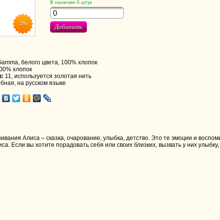
В наличии
0
штук
5%
Добавить
 Gamma, белого цвета, 100% хлопок
00% хлопок
в:
11, используется золотая нить
бная, на русском языке
вания Алиса – сказка, очарование, улыбка, детство. Это те эмоции и восп
а. Если вы хотите порадовать себя или своих близких, вызвать у них улыбку,