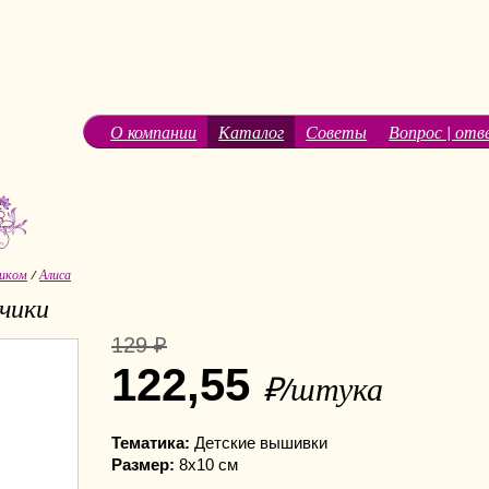
О компании
Каталог
Советы
Вопрос | отв
иком
/
Алиса
ьчики
129 ₽
122,55
₽/штука
Тематика:
Детские вышивки
Размер:
8х10 см