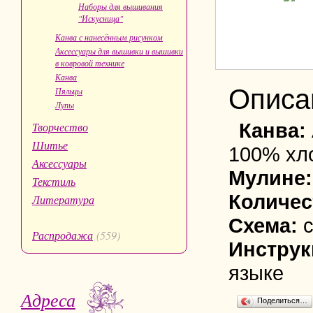
Наборы для вышивания
"Искусница"
Канва с нанесённым рисунком
Аксессуары для вышивки и вышивки
в ковровой технике
Канва
Описа
Пяльцы
Лупы
Канва:
Творчество
Шитье
100% хл
Аксессуары
Мулине
Текстиль
Количес
Литература
Схема:
Распродажа
(559)
Инструк
языке
Адреса
Поделиться…