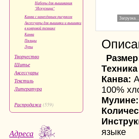
Наборы для вышивания
"Искусница"
Канва с нанесённым рисунком
Загрузка..
Аксессуары для вышивки и вышивки
в ковровой технике
Канва
Описа
Пяльцы
Лупы
Размер
Творчество
Шитье
Техника
Аксессуары
Канва:
A
Текстиль
100% хл
Литература
Мулине:
Распродажа
(559)
Количес
Инструк
языке
Адреса