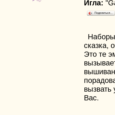
Игла:
"G
Поделиться…
Наборы
сказка, 
Это те э
вызывае
вышиван
порадова
вызвать 
Вас.