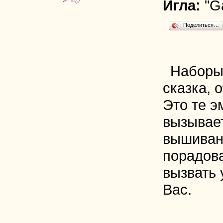
Игла:
"G
Поделиться…
Наборы
сказка, 
Это те э
вызывае
вышиван
порадова
вызвать 
Вас.