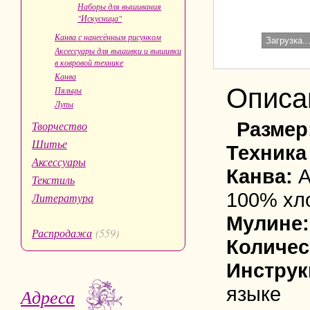
Наборы для вышивания
"Искусница"
Канва с нанесённым рисунком
Загрузка..
Аксессуары для вышивки и вышивки
в ковровой технике
Канва
Описа
Пяльцы
Лупы
Размер
Творчество
Шитье
Техника
Аксессуары
Канва:
A
Текстиль
100% хл
Литература
Мулине:
Распродажа
(559)
Количес
Инструк
языке
Адреса