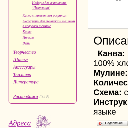
Наборы для вышивания
"Искусница"
Канва с нанесённым рисунком
Аксессуары для вышивки и вышивки
в ковровой технике
Канва
Описа
Пяльцы
Лупы
Канва:
Творчество
Шитье
100% хл
Аксессуары
Мулине
Текстиль
Количес
Литература
Схема:
Распродажа
(559)
Инструк
языке
Адреса
Поделиться…