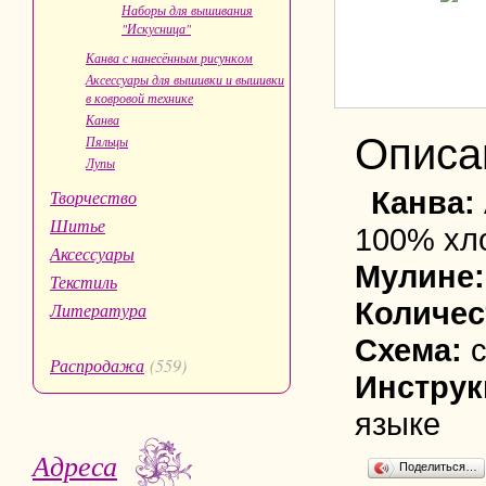
Наборы для вышивания
"Искусница"
Канва с нанесённым рисунком
Аксессуары для вышивки и вышивки
в ковровой технике
Канва
Описа
Пяльцы
Лупы
Канва:
Творчество
Шитье
100% хл
Аксессуары
Мулине
Текстиль
Количес
Литература
Схема:
Распродажа
(559)
Инструк
языке
Адреса
Поделиться…