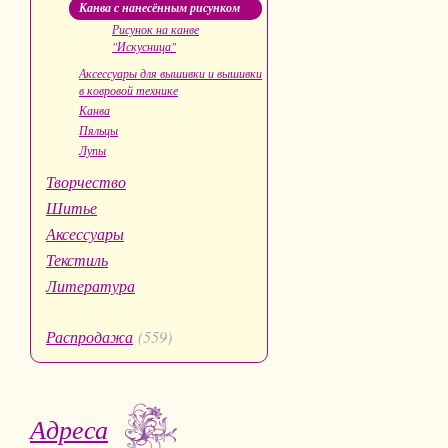
Канва с нанесённым рисунком
Рисунок на канве
"Искусница"
Аксессуары для вышивки и вышивки
в ковровой технике
Канва
Пяльцы
Лупы
Творчество
Шитье
Аксессуары
Текстиль
Литература
Распродажа
(559)
Адреса